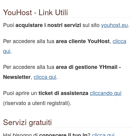
YouHost - Link Utili
Puoi
sul sito
youhost.eu
.
acquistare i nostri servizi
Per accedere alla tua
,
clicca
area cliente YouHost
qui
.
Per accedere alla tua
area di gestione YHmail -
,
clicca qui
.
Newsletter
Puoi aprire un
cliccando qui
ticket di assistenza
(riservato a utenti registrati).
Servizi gratuiti
Hai bisogno di
?
clicca qui
.
conoscere il tuo ip