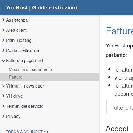
YouHost | Guide e istruzioni
Assistenza
Fattur
Area clienti
Piani Hosting
YouHost ope
Posta Elettronica
pertanto:
Fatture e pagamenti
le fatt
Modalita di pagamento
viene ap
Fatture
le fatt
YHmail - newsletter
documen
YH drive
Termini del servizio
Tutte le 
Privacy
Accedi
TORNA A YOUHOST.eu