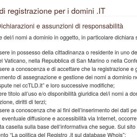
i registrazione per i domini .IT
Dichiarazioni e assunzioni di responsabilità
te del/i nomi a dominio in oggetto, in particolare dichiara 
ssere in possesso della cittadinanza o residente in uno 
el Vaticano, nella Repubblica di San Marino o nella Con
ssere a conoscenza e di accettare che la registrazione e 
mento di assegnazione e gestione dei nomi a dominio nel
ispute nel ccTLD.it” e loro successive modifiche;
ere titolo all’uso e/o disponibilità giuridica del/i nomi a d
ione, diritti di terzi;
ssere a conoscenza che ai fini dell’inserimento dei dati 
ro eventuale diffusione e accessibilità via Internet, occo
ta casella sulla base dell’informativa che segue. Sul sito d
to “La politica del Registro .it sul database Whois”;