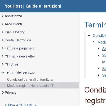
YouHost | Guide e istruzioni
Assistenza
Termin
Area clienti
Piani Hosting
Condizio
Posta Elettronica
Modul
Fatture e pagamenti
Se
Se
YHmail - newsletter
la
YH drive
Se
Termini del servizio
Se
Condizioni generali di fornitura
Modulo registrazione domini IT
Condiz
Privacy
regist
TORNA A YOUHOST.eu