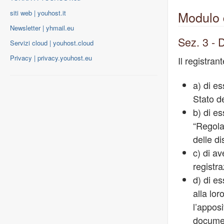
Modulo d
siti web | youhost.it
Newsletter | yhmail.eu
Sez. 3 - 
Servizi cloud | youhost.cloud
Privacy | privacy.youhost.eu
Il registran
a) di e
Stato d
b) di e
“Regola
delle d
c) di av
registraz
d) di e
alla lo
l’apposi
documen